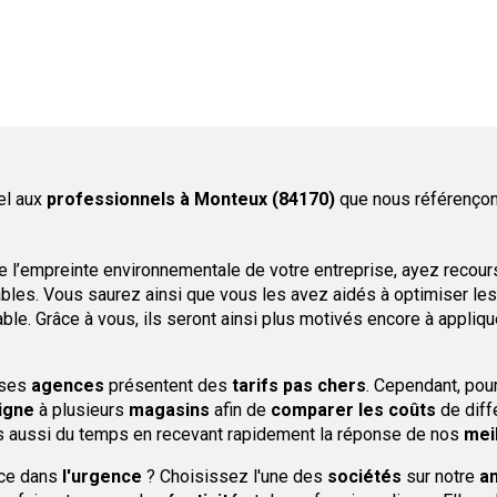
el aux
professionnels
à Monteux (84170)
que nous référençon
e l’empreinte environnementale de votre entreprise, ayez recours
les. Vous saurez ainsi que vous les avez aidés à optimiser les
ble. Grâce à vous, ils seront ainsi plus motivés encore à appliqu
uses
agences
présentent des
tarifs
pas chers
. Cependant, pou
ligne
à plusieurs
magasins
afin de
comparer les coûts
de diff
s aussi du temps en recevant rapidement la réponse de nos
mei
ice dans
l'urgence
? Choisissez l'une des
sociétés
sur notre
a