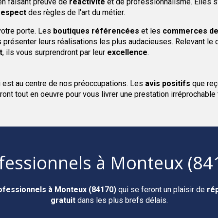
n faisant preuve de
réactivité
et de professionnalisme. Elles s
respect
des règles de l'art du métier.
votre porte. Les
boutiques
référencées
et les
commerces de 
présenter leurs réalisations les plus audacieuses. Relevant le 
t
, ils vous surprendront par leur
excellence
.
i est au centre de nos préoccupations. Les
avis positifs
que reç
ront tout en oeuvre pour vous livrer une prestation irréprochable
fessionnels
à Monteux (84
ofessionnels
à Monteux (84170)
qui se feront un plaisir de
ré
gratuit
dans les plus brefs délais.