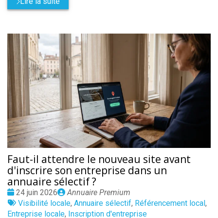
Lire la suite
Faut-il attendre le nouveau site avant
d'inscrire son entreprise dans un
annuaire sélectif ?
Date
Publié
24 juin 2026
Annuaire Premium
:
Tags
par
Visibilité locale
,
Annuaire sélectif
,
Référencement local
,
:
Entreprise locale
,
Inscription d'entreprise