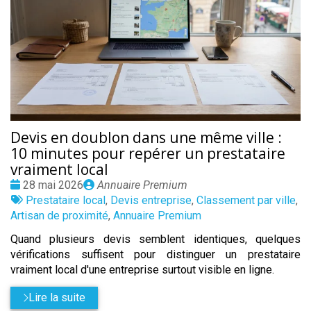
Devis en doublon dans une même ville :
10 minutes pour repérer un prestataire
vraiment local
Date
Publié
28 mai 2026
Annuaire Premium
:
Tags
par
Prestataire local
,
Devis entreprise
,
Classement par ville
,
:
Artisan de proximité
,
Annuaire Premium
Quand plusieurs devis semblent identiques, quelques
vérifications suffisent pour distinguer un prestataire
vraiment local d'une entreprise surtout visible en ligne.
Lire la suite