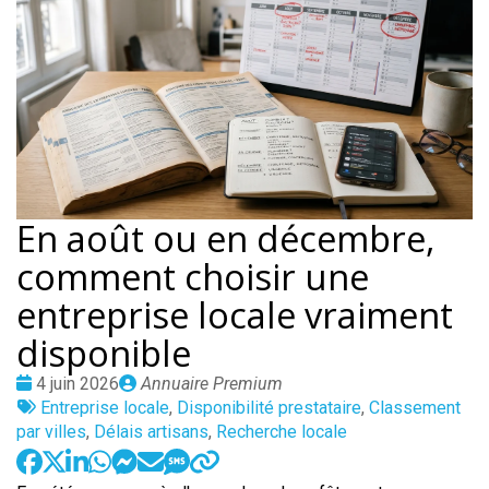
En août ou en décembre,
comment choisir une
entreprise locale vraiment
disponible
Date
Publié
4 juin 2026
Annuaire Premium
:
Tags
par
Entreprise locale
,
Disponibilité prestataire
,
Classement
:
par villes
,
Délais artisans
,
Recherche locale