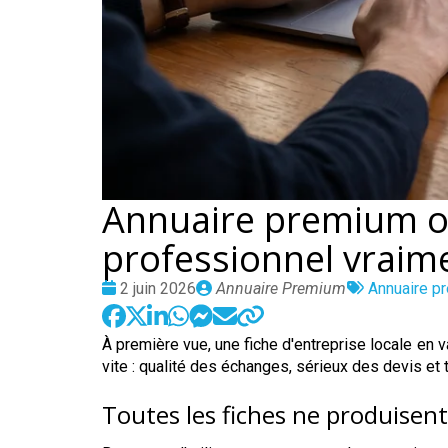
Annuaire premium ou
professionnel vraime
Date
Publié
Tags
2 juin 2026
Annuaire Premium
Annuaire p
:
par
:
À première vue, une fiche d'entreprise locale en va
vite : qualité des échanges, sérieux des devis et
Toutes les fiches ne produisen