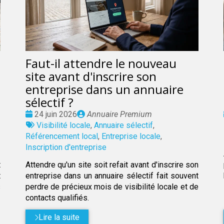
Faut-il attendre le nouveau
site avant d'inscrire son
entreprise dans un annuaire
sélectif ?
Date
Publié
24 juin 2026
Annuaire Premium
:
Tags
par
Visibilité locale
,
Annuaire sélectif
,
:
Référencement local
,
Entreprise locale
,
Inscription d'entreprise
t
Attendre qu'un site soit refait avant d'inscrire son
t
entreprise dans un annuaire sélectif fait souvent
s
perdre de précieux mois de visibilité locale et de
contacts qualifiés.
Lire la suite