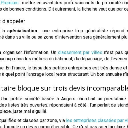
e Premium
: mettre en avant des professionnels de proximité chois
 de bonnes conditions. Dit autrement, la fiche ne vaut que par ce 
t d'appeler
, la
spécialisation
: une entreprise trop généraliste répond 
nné dans sa ville ou sa zone d'intervention sera généralement plus
à organiser l'information. Un
classement par villes
n'est pas qu
eaucoup dans les métiers du bâtiment, du dépannage, de l'événeme
ique. En France, le tissu des petites entreprises est très dense e
 à quel point l'ancrage local reste structurant. Un bon annuaire n'i
taire bloque sur trois devis incomparabl
. Une petite société basée à Angers cherchait un prestataire
s listes très ouvertes, répondaient à côté : l'un parlait de standa
lexe, juste mal aiguillé.
qualifiés et classés par zone, via
les entreprises classées par vi
is formulé un devis compréhensible. Ce n'est pas spectaculaire.