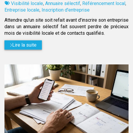
:
Tags
par
Visibilité locale
,
Annuaire sélectif
,
Référencement local
,
:
Entreprise locale
,
Inscription d'entreprise
Attendre qu'un site soit refait avant d'inscrire son entreprise
dans un annuaire sélectif fait souvent perdre de précieux
mois de visibilité locale et de contacts qualifiés.
Lire la suite