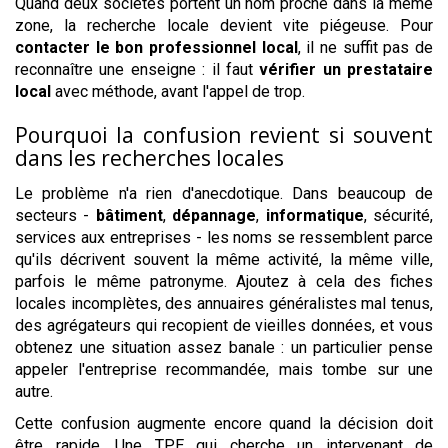
Quand deux sociétés portent un nom proche dans la même
zone, la recherche locale devient vite piégeuse. Pour
contacter le bon professionnel local
, il ne suffit pas de
reconnaître une enseigne : il faut
vérifier un prestataire
local
avec méthode, avant l'appel de trop.
Pourquoi la confusion revient si souvent
dans les recherches locales
Le problème n'a rien d'anecdotique. Dans beaucoup de
secteurs -
bâtiment
,
dépannage
,
informatique
, sécurité,
services aux entreprises - les noms se ressemblent parce
qu'ils décrivent souvent la même activité, la même ville,
parfois le même patronyme. Ajoutez à cela des fiches
locales incomplètes, des annuaires généralistes mal tenus,
des agrégateurs qui recopient de vieilles données, et vous
obtenez une situation assez banale : un particulier pense
appeler l'entreprise recommandée, mais tombe sur une
autre.
Cette confusion augmente encore quand la décision doit
être rapide. Une TPE qui cherche un intervenant de