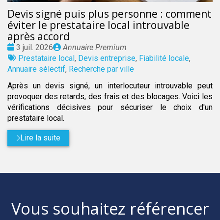
Devis signé puis plus personne : comment
éviter le prestataire local introuvable
après accord
Date
Publié
3 juil. 2026
Annuaire Premium
:
Tags
par
Prestataire local
,
Devis entreprise
,
Fiabilité locale
,
:
Annuaire sélectif
,
Recherche par ville
Après un devis signé, un interlocuteur introuvable peut
provoquer des retards, des frais et des blocages. Voici les
vérifications décisives pour sécuriser le choix d'un
prestataire local.
Lire la suite
Vous souhaitez référencer