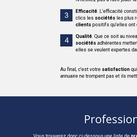
Efficacité
.
L’efficacité cons
clics les
sociétés
les plus r
clients
positifs qu’elles ont
Qualité
.
Que ce soit au nive
sociétés
adhérentes mettent
elles se veulent expertes da
Au final, c'est votre
satisfaction
qu
annuaire ne trompent pas et ils mett
Professio
Vous trouverez donc ci-dessous une liste de
pr