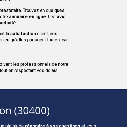
 prestataire. Trouvez en quelques
notre
annuaire en ligne
. Les
avis
activité
.
ant la
satisfaction
client, nos
 enjeu qu’elles partagent toutes, car
oivent les professionnels de notre
 tout en respectant vos délais.
non (30400)
un plaisir de
répondre à vos questions
et vous