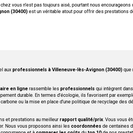
 chez vous n'est pas toujours aisé, pourtant nous encourageons 
gnon (30400)
est un véritable atout pour offrir des prestations d
el aux
professionnels
à Villeneuve-lès-Avignon (30400)
que 
aire en ligne
rassemble les
professionnels
qui intègrent dans 
ement durable. En termes d’écologie, ils favorisent par exemple 
 carbone ou la mise en place d’une politique de recyclage des d
ns et prestations au meilleur
rapport qualité/prix
. Vous vous ê
r. Nous vous proposons ainsi les
coordonnées
de centaines d
a concurrence et à
comparer les coûts
du
top 10
de nos prestat