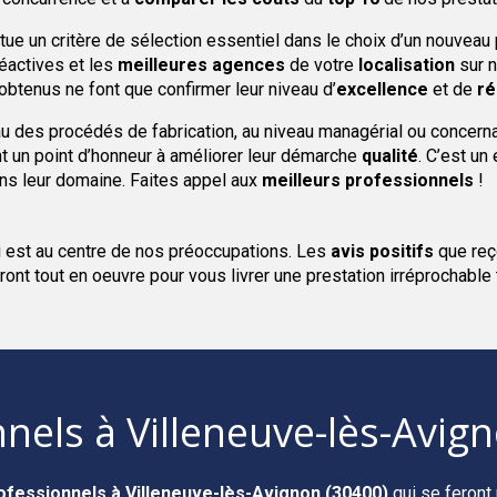
titue un critère de sélection essentiel dans le choix d’un nouveau
éactives et les
meilleures agences
de votre
localisation
sur 
 obtenus ne font que confirmer leur niveau d’
excellence
et de
ré
au des procédés de fabrication, au niveau managérial ou concern
 un point d’honneur à améliorer leur démarche
qualité
. C’est un
ns leur domaine. Faites appel aux
meilleurs professionnels
!
i est au centre de nos préoccupations. Les
avis positifs
que reç
ront tout en oeuvre pour vous livrer une prestation irréprochable
nnels
à Villeneuve-lès-Avig
ofessionnels
à Villeneuve-lès-Avignon (30400)
qui se feront 