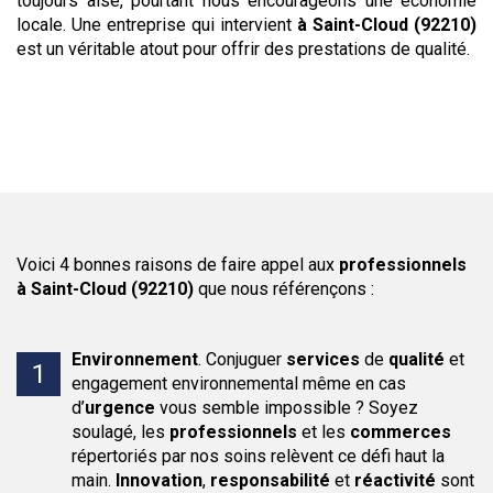
toujours aisé, pourtant nous encourageons une économie
locale. Une entreprise qui intervient
à Saint-Cloud (92210)
est un véritable atout pour offrir des prestations de qualité.
Voici 4 bonnes raisons de faire appel aux
professionnels
à Saint-Cloud (92210)
que nous référençons :
Environnement
.
Conjuguer
services
de
qualité
et
engagement environnemental même en cas
d’
urgence
vous semble impossible ? Soyez
soulagé, les
professionnels
et les
commerces
répertoriés par nos soins relèvent ce défi haut la
main.
Innovation
,
responsabilité
et
réactivité
sont