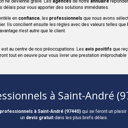
ion ne devienne grave. Les
agences
de notre
annuaire
répondent
fs délais pour vous apporter des solutions immédiates.
ientèle en
confiance
, les
professionnels
que nous avons sélecti
er. Ils concilient ensuite les règles avec des valeurs telles que
e avantage n'est autre que le client.
i est au centre de nos préoccupations. Les
avis positifs
que reç
ront tout en oeuvre pour vous livrer une prestation irréprochable
essionnels
à Saint-André (9
professionnels
à Saint-André (97440)
qui se feront un plaisi
un
devis gratuit
dans les plus brefs délais.