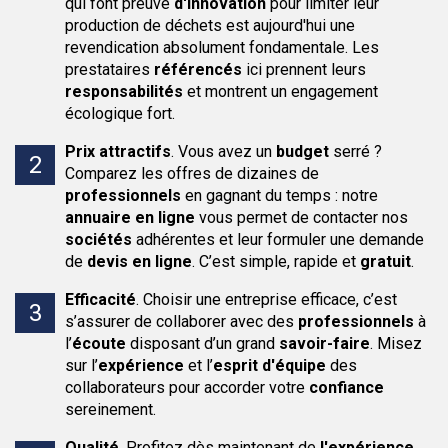
qui font preuve
d'innovation
pour limiter leur
production de déchets est aujourd'hui une
revendication absolument fondamentale. Les
prestataires
référencés
ici prennent leurs
responsabilités
et montrent un engagement
écologique fort.
Prix attractifs
.
Vous avez un
budget
serré ?
Comparez les offres de dizaines de
professionnels
en gagnant du temps : notre
annuaire en ligne
vous permet de contacter nos
sociétés
adhérentes et leur formuler une demande
de
devis en ligne
. C’est simple, rapide et
gratuit
.
Efficacité
.
Choisir une entreprise efficace, c’est
s’assurer de collaborer avec des
professionnels
à
l’
écoute
disposant d’un grand
savoir-faire
. Misez
sur l’
expérience
et l’
esprit d'équipe
des
collaborateurs pour accorder votre
confiance
sereinement.
Qualité
.
Profitez dès maintenant de
l'expérience