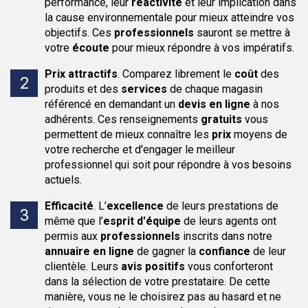
performance, leur
réactivité
et leur implication dans
la cause environnementale pour mieux atteindre vos
objectifs. Ces
professionnels
sauront se mettre à
votre
écoute
pour mieux répondre à vos impératifs.
Prix attractifs
.
Comparez librement le
coût
des
produits et des
services
de chaque magasin
référencé en demandant un
devis en ligne
à nos
adhérents. Ces renseignements
gratuits
vous
permettent de mieux connaître les
prix
moyens de
votre recherche et d'engager le meilleur
professionnel qui soit pour répondre à vos besoins
actuels.
Efficacité
.
L’
excellence
de leurs prestations de
même que l’
esprit d'équipe
de leurs agents ont
permis aux
professionnels
inscrits dans notre
annuaire en ligne
de gagner la
confiance
de leur
clientèle. Leurs
avis positifs
vous conforteront
dans la sélection de votre prestataire. De cette
manière, vous ne le choisirez pas au hasard et ne