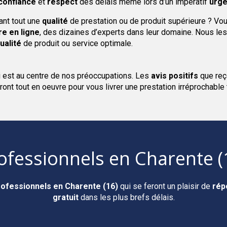
confiance
et
respect
des délais même lors d’un impératif
urge
ant tout une
qualité
de prestation ou de produit supérieure ? Vou
re en ligne
, des dizaines d’experts dans leur domaine. Nous les
ualité
de produit ou service optimale.
i est au centre de nos préoccupations. Les
avis positifs
que reç
ront tout en oeuvre pour vous livrer une prestation irréprochable
ofessionnels
en Charente (
rofessionnels
en Charente (16)
qui se feront un plaisir de
rép
gratuit
dans les plus brefs délais.