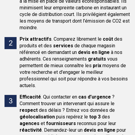
à la mise en place de valeurs écoresponsables. Ils
minimisent leur empreinte carbone en instaurant un
cycle de distribution court. Ils privilégient également
les moyens de transport dont l’émission de CO2 est
moindre.
Prix attractifs
.
Comparez librement le
coût
des
produits et des
services
de chaque magasin
référencé en demandant un
devis en ligne
à nos
adhérents. Ces renseignements
gratuits
vous
permettent de mieux connaître les
prix
moyens de
votre recherche et d'engager le meilleur
professionnel qui soit pour répondre à vos besoins
actuels.
Efficacité
.
Qui contacter en
cas d’urgence
?
Comment trouver un intervenant qui assure le
respect
des délais ? Entrez vos données de
géolocalisation
puis repérez le
top 3
des
agences
et
fournisseurs
reconnus pour leur
réactivité
. Demandez-leur un
devis en ligne
pour