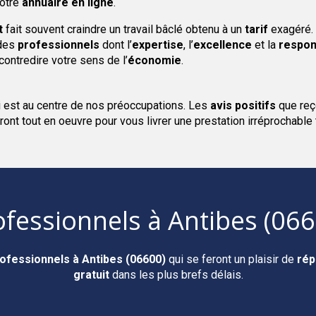
notre
annuaire en ligne
.
t
fait souvent craindre un travail bâclé obtenu à un
tarif
exagéré. 
 des
professionnels
dont l’
expertise
, l’
excellence
et la
respon
ontredire votre sens de l’
économie
.
i est au centre de nos préoccupations. Les
avis positifs
que reç
ront tout en oeuvre pour vous livrer une prestation irréprochable
ofessionnels
à Antibes (066
ofessionnels
à Antibes (06600)
qui se feront un plaisir de
rép
gratuit
dans les plus brefs délais.