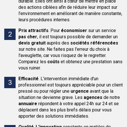
durable. Elles ont ainsi à cœur de mettre en place
des actions ciblées afin de réduire leur impact sur
l’environnement en améliorant de manière constante,
leurs procédures internes.
Prix attractifs
.
Pour
économiser
sur un service
pas cher
, il est toujours possible de demander un
devis gratuit
auprès des
sociétés
référencées
sur notre site. Ne faites pas l'erreur du choix à
l'aveuglette, car vous risquez de le regretter.
Comparez les
coûts
et obtenez une prestation sans
vous ruiner.
Efficacité
.
L'intervention immédiate d'un
professionnel est toujours appréciable pour un client
pressé ou pour régler une
urgence
avant que la
situation ne devienne grave. Les
agences
de notre
annuaire
répondent à votre appel 24h sur 24 et se
déplacent dans les plus brefs délais pour vous
apporter des solutions immédiates.
Qualité
.
L'innovation
constante en matière de