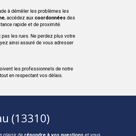
tude à démêler les problèmes les
ne
, accédez aux
coordonnées
des
tance rapide et de proximité.
t pas les rues. Ne perdez plus votre
oyez ainsi assuré de vous adresser
oivent les professionnels de notre
 tout en respectant vos délais.
au (13310)
n plaisir de
répondre à vos questions
et vous