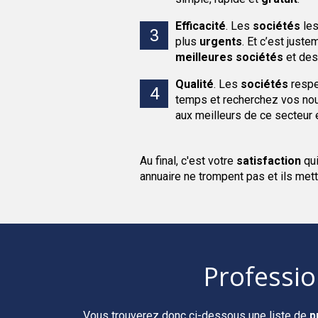
Efficacité
.
Les
sociétés
les
plus
urgents
. Et c’est jus
meilleures sociétés
et de
Qualité
.
Les
sociétés
respec
temps et recherchez vos nou
aux meilleurs de ce secteur e
Au final, c'est votre
satisfaction
qu
annuaire ne trompent pas et ils mett
Professi
Vous trouverez donc ci-dessous une liste de
p