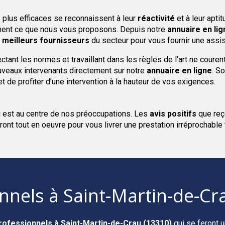
 plus efficaces se reconnaissent à leur
réactivité
et à leur apti
tement ce que nous vous proposons. Depuis notre
annuaire en lig
s
meilleurs fournisseurs
du secteur pour vous fournir une assis
tant les normes et travaillant dans les règles de l’art ne couren
veaux intervenants directement sur notre
annuaire en ligne
. S
t de profiter d’une intervention à la hauteur de vos exigences.
i est au centre de nos préoccupations. Les
avis positifs
que reç
ront tout en oeuvre pour vous livrer une prestation irréprochable
onnels
à Saint-Martin-de-Cr
rofessionnels
à Saint-Martin-de-Crau (13310)
qui se feront u