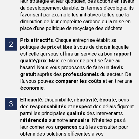
leur stratégie et leur quotidien, des actions en faveur
du développement durable. En termes d’écologie, ils
favorisent par exemple les initiatives telles que la
diminution de leur empreinte carbone ou la mise en
place d’une politique de recyclage des déchets.
Prix attractifs
.
Chaque entreprise établit sa
politique de
prix
et libre à vous de choisir laquelle
est celle qui vous offrira un service au bon
rapport
qualité/prix
. Mais ce choix ne peut se faire au
hasard. Nous vous proposons de faire un
devis
gratuit
auprès des
professionnels
du secteur. De
là, vous pouvez
comparer les coûts
et en tirer une
économie
.
Efficacité
.
Disponibilité,
réactivité
,
écoute
, sens
des
responsabilités
et
respect
des délais figurent
parmi les principales
qualités
des intervenants
référencés
sur notre
annuaire
. N’hésitez pas à
leur confier vos
urgences
ou à les consulter pour
obtenir des solutions efficientes à vos