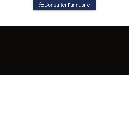
Consulter l'annuaire
L'activité de vos
professionnels de
proximité
racontée par nos auteurs