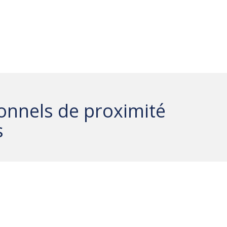
ionnels de proximité
s
du bien-être
La santé
gie
Le conseil
Les services
ge
Les travaux