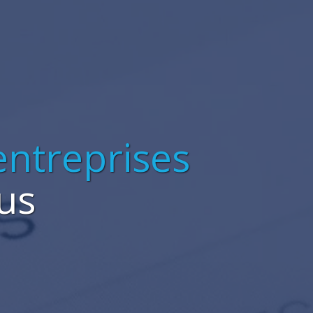
entreprises
us