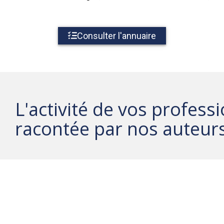
Consulter l'annuaire
L'activité de vos profess
racontée par nos auteur
Le droit
Le secteur 
La communication
La technolo
La mode
Le loisir
L'immobilier
Le dépanna